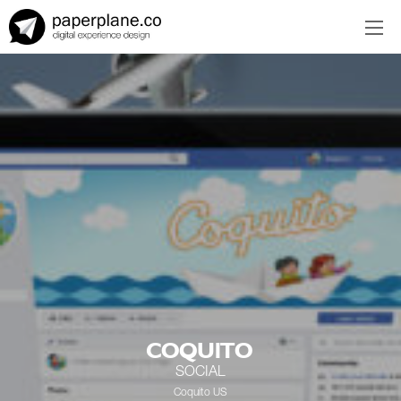
EN
ES
COQUITO
SOCIAL
Coquito US