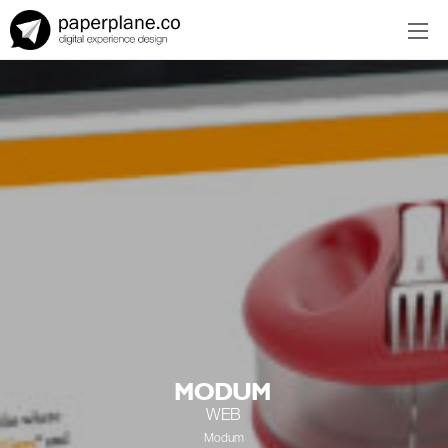
EN
ES
MODUM
WEB
Modum